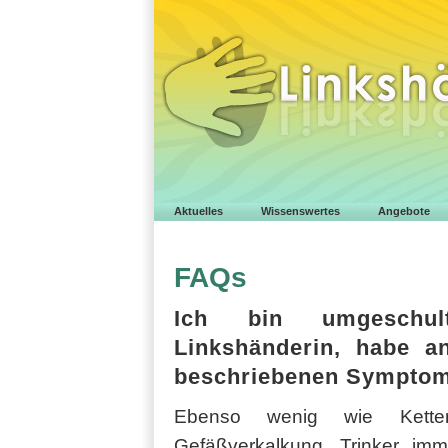
Aktuelles
Wissenswertes
Angebote
FAQs
Ich bin umgeschulte
Linkshänderin, habe a
beschriebenen Sympto
Ebenso wenig wie Kette
Gefäßverkalkung, Trinker im